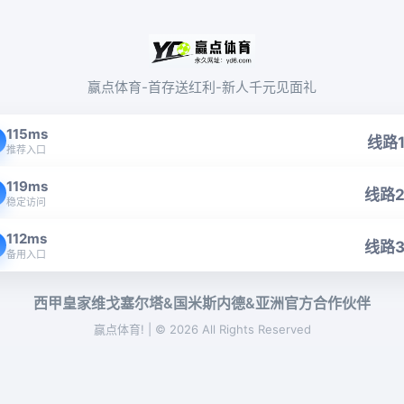
赢点体育-首存送红利-新人千元见面礼
115ms
线路
推荐入口
119ms
线路
稳定访问
112ms
线路
备用入口
西甲皇家维戈塞尔塔&国米斯内德&亚洲官方合作伙伴
赢点体育! | © 2026 All Rights Reserved